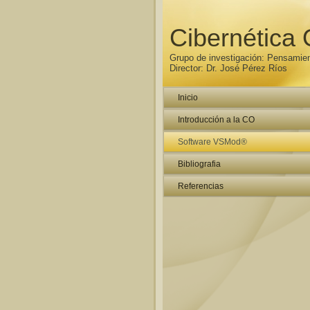
Cibernética 
Grupo de investigación: Pensamien
Director: Dr. José Pérez Ríos
Inicio
Introducción a la CO
Software VSMod®
Bibliografia
Referencias