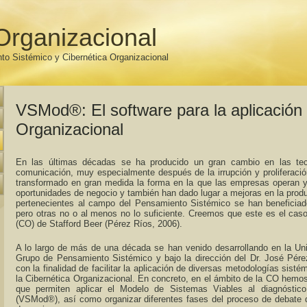
Organizacional
to Sistémico y Cibernética Organizacional
VSMod®: El software para la aplicación 
Organizacional
En las últimas décadas se ha producido un gran cambio en las tecn
comunicación, muy especialmente después de la irrupción y proliferaci
transformado en gran medida la forma en la que las empresas operan 
oportunidades de negocio y también han dado lugar a mejoras en la produ
pertenecientes al campo del Pensamiento Sistémico se han beneficiad
pero otras no o al menos no lo suficiente. Creemos que este es el caso
(CO) de Stafford Beer (Pérez Ríos, 2006).
A lo largo de más de una década se han venido desarrollando en la Univ
Grupo de Pensamiento Sistémico y bajo la dirección del Dr. José Pére
con la finalidad de facilitar la aplicación de diversas metodologías sisté
la Cibernética Organizacional. En concreto, en el ámbito de la CO hemo
que permiten aplicar el Modelo de Sistemas Viables al diagnóstico
(VSMod®), así como organizar diferentes fases del proceso de debate 